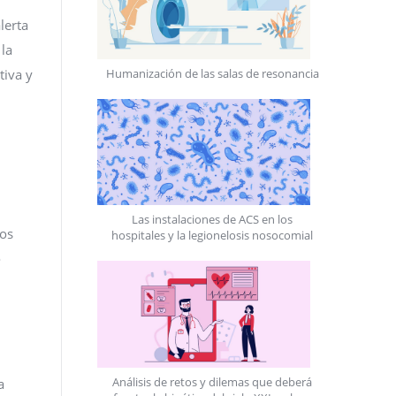
lerta
 la
Humanización de las salas de resonancia
tiva y
Las instalaciones de ACS en los
tos
hospitales y la legionelosis nosocomial
o
Análisis de retos y dilemas que deberá
a