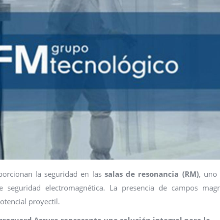
orcionan la seguridad en las
salas de resonancia (RM)
, uno
de seguridad electromagnética. La presencia de campos magn
tencial proyectil.
rroguard Assure representa una solución integral para la