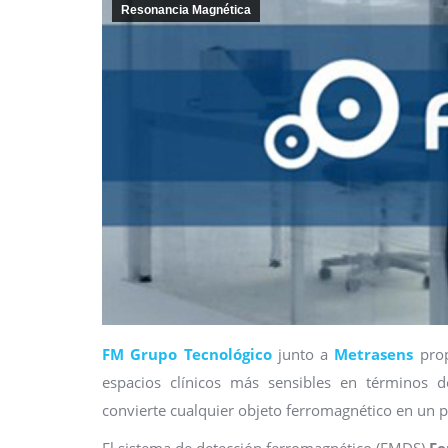
Resonancia Magnética
FM Grupo Tecnológico
junto a
Metrasens
prop
espacios clínicos más sensibles en términos 
convierte cualquier objeto ferromagnético en un po
El sistema de detección ferromagnético (FMDS)
Fe