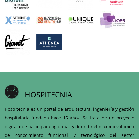
HOSPITECNIA
Hospitecnia es un portal de arquitectura, ingeniería y gestión
hospitalaria fundada hace 15 años. Se trata de un proyecto
digital que nació para aglutinar y difundir el máximo volumen
de conocimiento funcional y tecnológico del sector