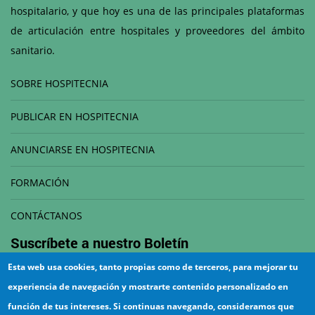
hospitalario, y que hoy es una de las principales plataformas
de articulación entre hospitales y proveedores del ámbito
sanitario.
SOBRE HOSPITECNIA
PUBLICAR EN HOSPITECNIA
ANUNCIARSE EN HOSPITECNIA
FORMACIÓN
CONTÁCTANOS
Suscríbete a nuestro
Boletín
Esta web usa cookies, tanto propias como de terceros, para mejorar tu
Correo electrónico
experiencia de navegación y mostrarte contenido personalizado en
función de tus intereses. Si continuas navegando, consideramos que