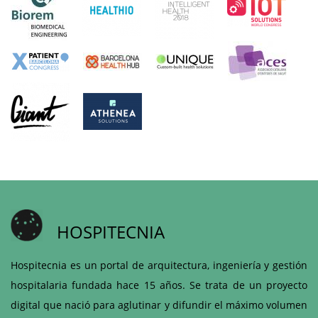
HOSPITECNIA
Hospitecnia es un portal de arquitectura, ingeniería y gestión
hospitalaria fundada hace 15 años. Se trata de un proyecto
digital que nació para aglutinar y difundir el máximo volumen