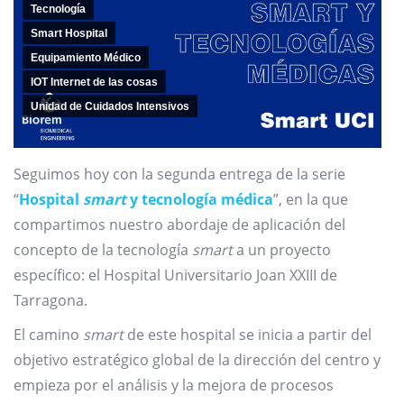
Tecnología
Smart Hospital
Equipamiento Médico
IOT Internet de las cosas
Unidad de Cuidados Intensivos
Seguimos hoy con la segunda entrega de la serie
“
Hospital
smart
y tecnología médica
”, en la que
compartimos nuestro abordaje de aplicación del
concepto de la tecnología
smart
a un proyecto
específico: el Hospital Universitario Joan XXIII de
Tarragona.
El camino
smart
de este hospital se inicia a partir del
objetivo estratégico global de la dirección del centro y
empieza por el análisis y la mejora de procesos