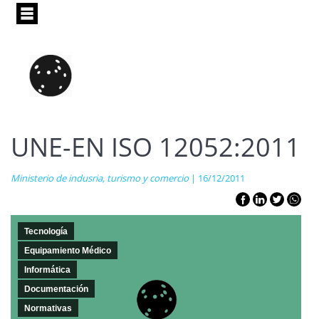
Pasar
al
contenido
principal
UNE-EN ISO 12052:2011
Ministerio de indusria, turismo y comercio
| 16/12/2011
Tecnología
Equipamiento Médico
Informática
Documentación
Normativas