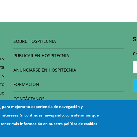
S
SOBRE HOSPITECNIA
C
PUBLICAR EN HOSPITECNIA
a y
ta
ANUNCIARSE EN HOSPITECNIA
 y
to
FORMACIÓN
que
CONTÁCTANOS
de
s, para mejorar tu experiencia de navegación y
el
s intereses. Si continuas navegando, consideramos que
btener más información en nuestra política de cookies