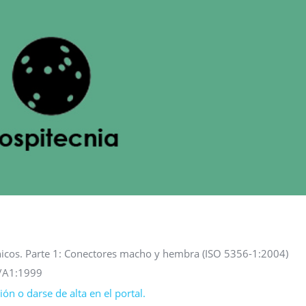
ónicos. Parte 1: Conectores macho y hembra (ISO 5356-1:2004)
1/A1:1999
ón o darse de alta en el portal.