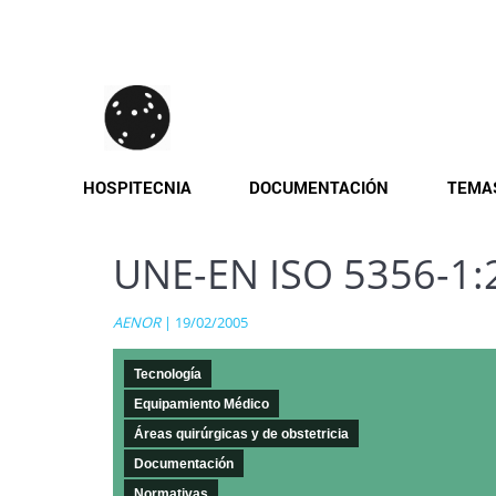
Pasar
al
contenido
principal
HOSPITECNIA
DOCUMENTACIÓN
TEMA
UNE-EN ISO 5356-1:
AENOR
| 19/02/2005
Tecnología
Equipamiento Médico
Áreas quirúrgicas y de obstetricia
Documentación
Normativas