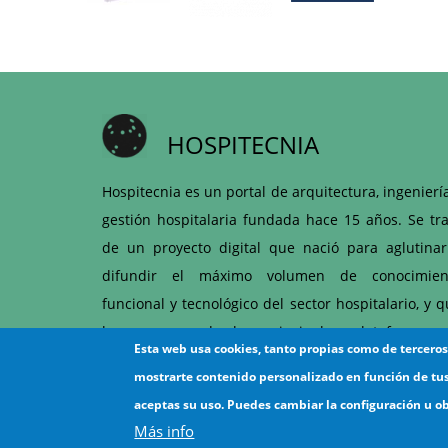
HOSPITECNIA
Hospitecnia es un portal de arquitectura, ingenierí
gestión hospitalaria fundada hace 15 años. Se tra
de un proyecto digital que nació para aglutinar
difundir el máximo volumen de conocimien
funcional y tecnológico del sector hospitalario, y 
hoy es una de las principales plataformas 
Esta web usa cookies, tanto propias como de tercero
articulación entre hospitales y proveedores d
mostrarte contenido personalizado en función de tu
ámbito sanitario.
aceptas su uso. Puedes cambiar la configuración u o
Más info