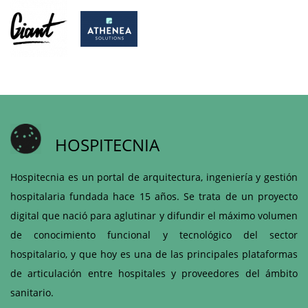
HOSPITECNIA
Hospitecnia es un portal de arquitectura, ingeniería y gestión
hospitalaria fundada hace 15 años. Se trata de un proyecto
digital que nació para aglutinar y difundir el máximo volumen
de conocimiento funcional y tecnológico del sector
hospitalario, y que hoy es una de las principales plataformas
de articulación entre hospitales y proveedores del ámbito
sanitario.