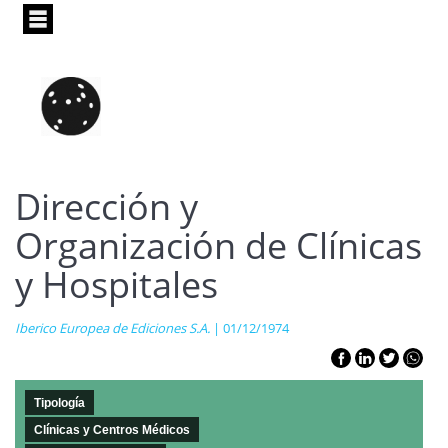
Pasar
al
contenido
principal
Dirección y
Organización de Clínicas
y Hospitales
Iberico Europea de Ediciones S.A.
| 01/12/1974
Tipología
Clínicas y Centros Médicos