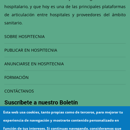
hospitalario, y que hoy es una de las principales plataformas
de articulación entre hospitales y proveedores del ámbito
sanitario.
SOBRE HOSPITECNIA
PUBLICAR EN HOSPITECNIA
ANUNCIARSE EN HOSPITECNIA
FORMACIÓN
CONTÁCTANOS
Suscríbete a nuestro
Boletín
Esta web usa cookies, tanto propias como de terceros, para mejorar tu
Correo electrónico
experiencia de navegación y mostrarte contenido personalizado en
función de tus intereses. Si continuas navegando, consideramos que