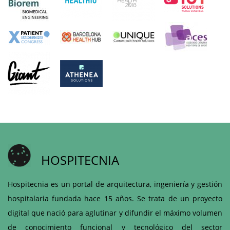
HOSPITECNIA
Hospitecnia es un portal de arquitectura, ingeniería y gestión
hospitalaria fundada hace 15 años. Se trata de un proyecto
digital que nació para aglutinar y difundir el máximo volumen
de conocimiento funcional y tecnológico del sector