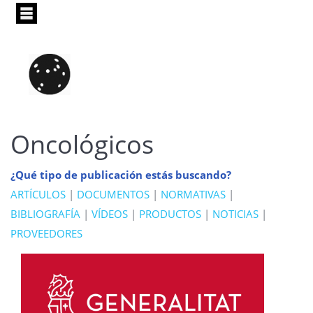
Pasar
al
contenido
principal
Oncológicos
¿Qué tipo de publicación estás buscando?
ARTÍCULOS
|
DOCUMENTOS
|
NORMATIVAS
|
BIBLIOGRAFÍA
|
VÍDEOS
|
PRODUCTOS
|
NOTICIAS
|
PROVEEDORES