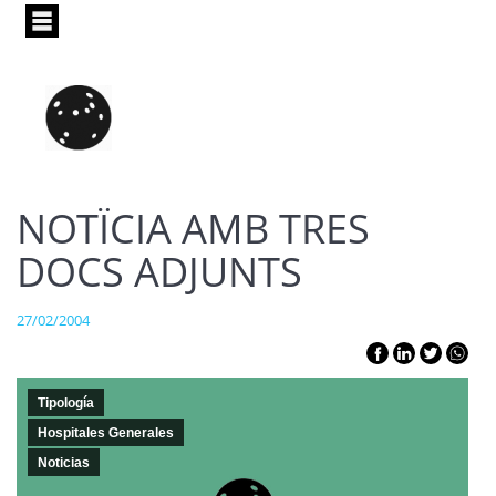
Pasar
al
contenido
principal
NOTÏCIA AMB TRES
DOCS ADJUNTS
27/02/2004
Tipología
Hospitales Generales
Noticias