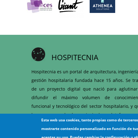
HOSPITECNIA
Hospitecnia es un portal de arquitectura, ingenierí
gestión hospitalaria fundada hace 15 años. Se tra
de un proyecto digital que nació para aglutinar
difundir el máximo volumen de conocimien
funcional y tecnológico del sector hospitalario, y 
hoy es una de las principales plataformas 
Esta web usa cookies, tanto propias como de tercero
articulación entre hospitales y proveedores d
mostrarte contenido personalizado en función de tu
ámbito sanitario.
aceptas su uso. Puedes cambiar la configuración u o