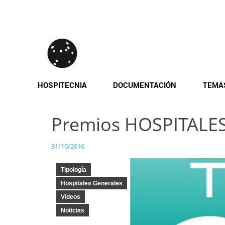
Pasar
al
contenido
principal
HOSPITECNIA
DOCUMENTACIÓN
TEMA
Premios HOSPITALES
31/10/2016
Tipología
Hospitales Generales
Videos
Noticias