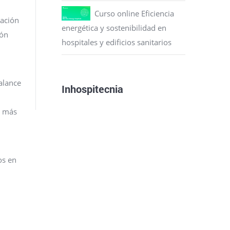
Curso online Eficiencia
uación
energética y sostenibilidad en
ión
hospitales y edificios sanitarios
balance
Inhospitecnia
s más
os en