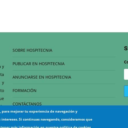
S
SOBRE HOSPITECNIA
C
PUBLICAR EN HOSPITECNIA
a y
ta
ANUNCIARSE EN HOSPITECNIA
 y
to
FORMACIÓN
que
CONTÁCTANOS
de
s, para mejorar tu experiencia de navegación y
el
s intereses. Si continuas navegando, consideramos que
btener más información en nuestra política de cookies