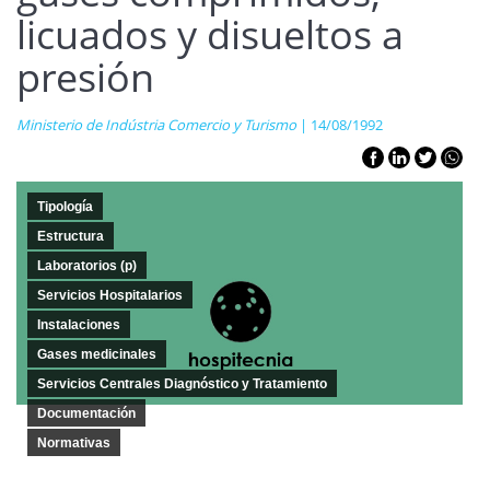
licuados y disueltos a
presión
Ministerio de Indústria Comercio y Turismo
| 14/08/1992
Tipología
Estructura
Laboratorios (p)
Servicios Hospitalarios
Instalaciones
Gases medicinales
Servicios Centrales Diagnóstico y Tratamiento
Documentación
Normativas