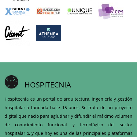
HOSPITECNIA
Hospitecnia es un portal de arquitectura, ingeniería y gestión
hospitalaria fundada hace 15 años. Se trata de un proyecto
digital que nació para aglutinar y difundir el máximo volumen
de conocimiento funcional y tecnológico del sector
hospitalario, y que hoy es una de las principales plataformas