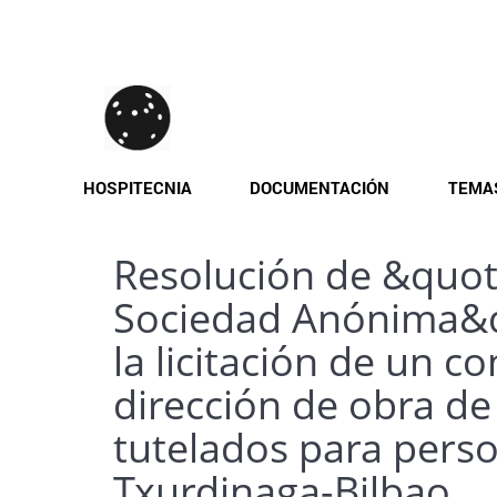
Pasar
al
contenido
principal
HOSPITECNIA
DOCUMENTACIÓN
TEMA
Resolución de &quot
Sociedad Anónima&qu
la licitación de un c
dirección de obra d
tutelados para pers
Txurdinaga-Bilbao.