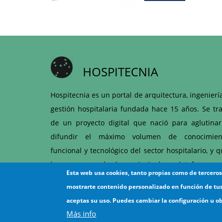
HOSPITECNIA
Hospitecnia es un portal de arquitectura, ingenierí
gestión hospitalaria fundada hace 15 años. Se tra
de un proyecto digital que nació para aglutinar
difundir el máximo volumen de conocimien
funcional y tecnológico del sector hospitalario, y 
hoy es una de las principales plataformas 
Esta web usa cookies, tanto propias como de tercero
articulación entre hospitales y proveedores d
mostrarte contenido personalizado en función de tu
ámbito sanitario.
aceptas su uso. Puedes cambiar la configuración u o
Más info