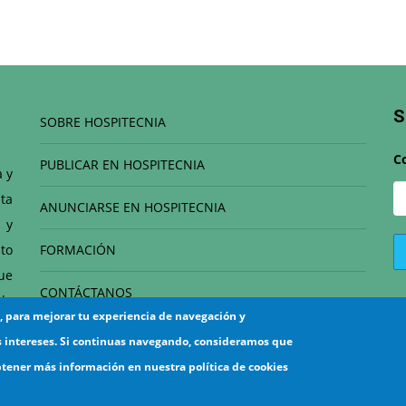
S
SOBRE HOSPITECNIA
C
PUBLICAR EN HOSPITECNIA
a y
ta
ANUNCIARSE EN HOSPITECNIA
 y
to
FORMACIÓN
que
CONTÁCTANOS
de
s, para mejorar tu experiencia de navegación y
el
s intereses. Si continuas navegando, consideramos que
btener más información en nuestra política de cookies