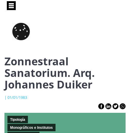
Pasar
al
contenido
principal
Zonnestraal
Sanatorium. Arq.
Johannes Duiker
| 01/01/1983
Tipología
Monográficos e Institutos