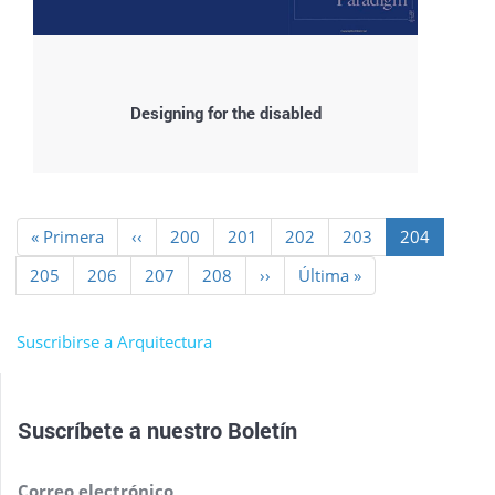
Designing for the disabled
Paginación
Primera
« Primera
Página
‹‹
Page
200
Page
201
Page
202
Page
203
Página
204
página
anterior
actual
Page
205
Page
206
Page
207
Page
208
Siguiente
››
Última
Última »
página
página
Suscribirse a Arquitectura
Suscríbete a nuestro
Boletín
Correo electrónico