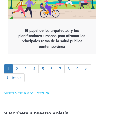
El papel de los arquitectos y los
planificadores urbanos para afrontar los
principales retos de la salud pública
contemporánea
Paginación
Página
1
Page
2
Page
3
Page
4
Page
5
Page
6
Page
7
Page
8
Page
9
Siguiente
››
actual
página
Última
Última »
página
Suscribirse a Arquitectura
Suscríbete a nuestro
Boletín