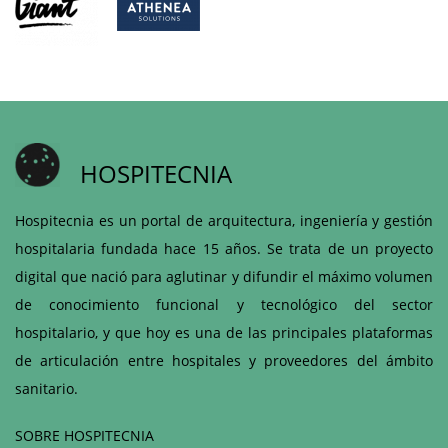
HOSPITECNIA
Hospitecnia es un portal de arquitectura, ingeniería y gestión
hospitalaria fundada hace 15 años. Se trata de un proyecto
digital que nació para aglutinar y difundir el máximo volumen
de conocimiento funcional y tecnológico del sector
hospitalario, y que hoy es una de las principales plataformas
de articulación entre hospitales y proveedores del ámbito
sanitario.
SOBRE HOSPITECNIA