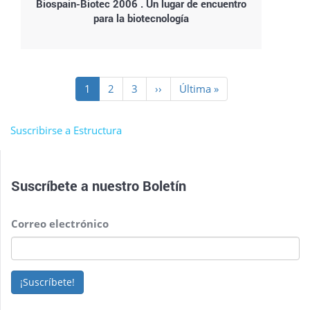
Biospain-Biotec 2006 . Un lugar de encuentro
para la biotecnología
Paginación
Página
1
Page
2
Page
3
Siguiente
››
Última
Última »
actual
página
página
Suscribirse a Estructura
Suscríbete a nuestro
Boletín
Correo electrónico
¡Suscríbete!