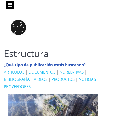
Pasar
al
contenido
principal
Estructura
¿Qué tipo de publicación estás buscando?
ARTÍCULOS
|
DOCUMENTOS
|
NORMATIVAS
|
BIBLIOGRAFÍA
|
VÍDEOS
|
PRODUCTOS
|
NOTICIAS
|
PROVEEDORES