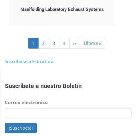
Manifolding Laboratory Exhaust Systems
Paginación
Página
1
Page
2
Page
3
Page
4
Siguiente
››
Última
Última »
actual
página
página
Suscribirse a Estructura
Suscríbete a nuestro
Boletín
Correo electrónico
¡Suscríbete!