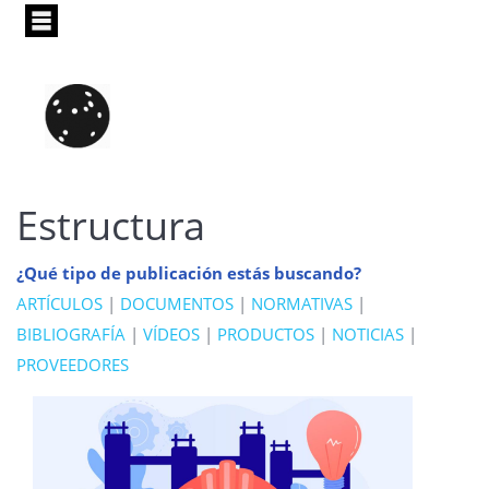
Pasar
al
contenido
principal
Estructura
¿Qué tipo de publicación estás buscando?
ARTÍCULOS
|
DOCUMENTOS
|
NORMATIVAS
|
BIBLIOGRAFÍA
|
VÍDEOS
|
PRODUCTOS
|
NOTICIAS
|
PROVEEDORES