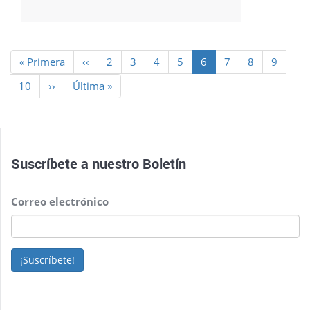
Paginación
Primera
« Primera
Página
‹‹
Page
2
Page
3
Page
4
Page
5
Página
6
Page
7
Page
8
Page
9
página
anterior
actual
Page
10
Siguiente
››
Última
Última »
página
página
Suscríbete a nuestro
Boletín
Correo electrónico
¡Suscríbete!