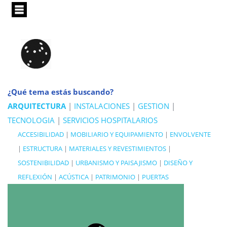
Pasar
al
contenido
principal
¿Qué tema estás buscando?
ARQUITECTURA
|
INSTALACIONES
|
GESTION
|
TECNOLOGIA
|
SERVICIOS HOSPITALARIOS
ACCESIBILIDAD
|
MOBILIARIO Y EQUIPAMIENTO
|
ENVOLVENTE
|
ESTRUCTURA
|
MATERIALES Y REVESTIMIENTOS
|
SOSTENIBILIDAD
|
URBANISMO Y PAISAJISMO
|
DISEÑO Y
REFLEXIÓN
|
ACÚSTICA
|
PATRIMONIO
|
PUERTAS