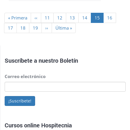
Paginación
Primera
« Primera
Página
‹‹
Page
11
Page
12
Page
13
Page
14
Página
15
Page
16
página
anterior
actual
Page
17
Page
18
Page
19
Siguiente
››
Última
Última »
página
página
Suscríbete a nuestro
Boletín
Correo electrónico
¡Suscríbete!
Cursos online Hospitecnia