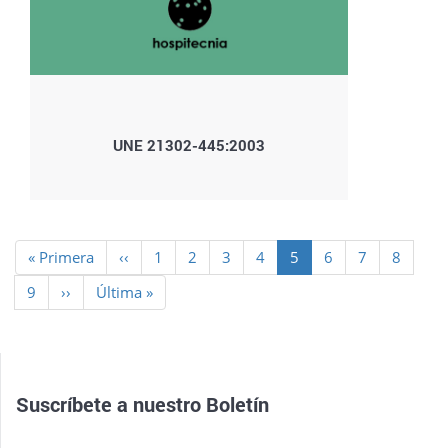
UNE 21302-445:2003
Paginación
Primera
« Primera
Página
‹‹
Page
1
Page
2
Page
3
Page
4
Página
5
Page
6
Page
7
Page
8
página
anterior
actual
Page
9
Siguiente
››
Última
Última »
página
página
Suscríbete a nuestro
Boletín