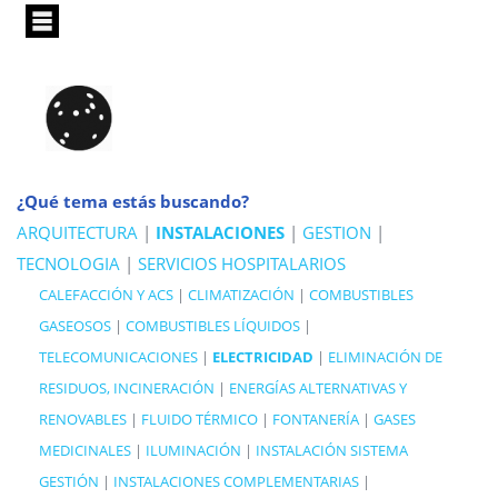
Pasar
al
contenido
principal
¿Qué tema estás buscando?
ARQUITECTURA
|
INSTALACIONES
|
GESTION
|
TECNOLOGIA
|
SERVICIOS HOSPITALARIOS
CALEFACCIÓN Y ACS
|
CLIMATIZACIÓN
|
COMBUSTIBLES
GASEOSOS
|
COMBUSTIBLES LÍQUIDOS
|
TELECOMUNICACIONES
|
ELECTRICIDAD
|
ELIMINACIÓN DE
RESIDUOS, INCINERACIÓN
|
ENERGÍAS ALTERNATIVAS Y
RENOVABLES
|
FLUIDO TÉRMICO
|
FONTANERÍA
|
GASES
MEDICINALES
|
ILUMINACIÓN
|
INSTALACIÓN SISTEMA
GESTIÓN
|
INSTALACIONES COMPLEMENTARIAS
|