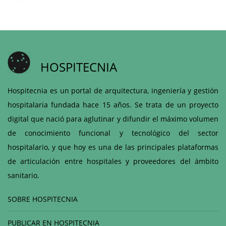
HOSPITECNIA
Hospitecnia es un portal de arquitectura, ingeniería y gestión
hospitalaria fundada hace 15 años. Se trata de un proyecto
digital que nació para aglutinar y difundir el máximo volumen
de conocimiento funcional y tecnológico del sector
hospitalario, y que hoy es una de las principales plataformas
de articulación entre hospitales y proveedores del ámbito
sanitario.
SOBRE HOSPITECNIA
PUBLICAR EN HOSPITECNIA