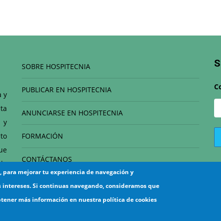
S
SOBRE HOSPITECNIA
C
PUBLICAR EN HOSPITECNIA
a y
ta
ANUNCIARSE EN HOSPITECNIA
 y
to
FORMACIÓN
que
CONTÁCTANOS
de
s, para mejorar tu experiencia de navegación y
el
s intereses. Si continuas navegando, consideramos que
btener más información en nuestra política de cookies