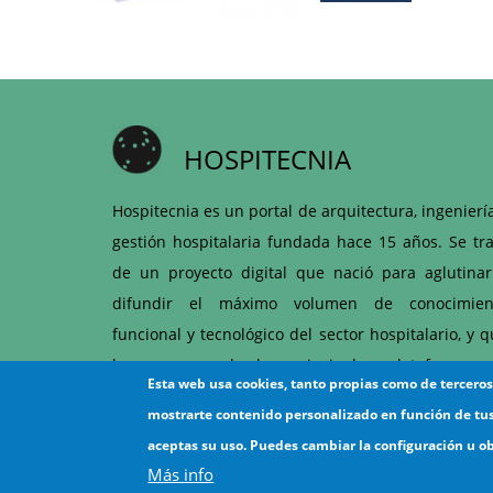
HOSPITECNIA
Hospitecnia es un portal de arquitectura, ingenierí
gestión hospitalaria fundada hace 15 años. Se tra
de un proyecto digital que nació para aglutinar
difundir el máximo volumen de conocimien
funcional y tecnológico del sector hospitalario, y 
hoy es una de las principales plataformas 
Esta web usa cookies, tanto propias como de tercero
articulación entre hospitales y proveedores d
mostrarte contenido personalizado en función de tu
ámbito sanitario.
aceptas su uso. Puedes cambiar la configuración u o
Más info