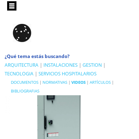
Pasar
al
contenido
principal
¿Qué tema estás buscando?
ARQUITECTURA
|
INSTALACIONES
|
GESTION
|
TECNOLOGIA
|
SERVICIOS HOSPITALARIOS
DOCUMENTOS
|
NORMATIVAS
|
VIDEOS
|
ARTÍCULOS
|
BIBLIOGRAFIAS