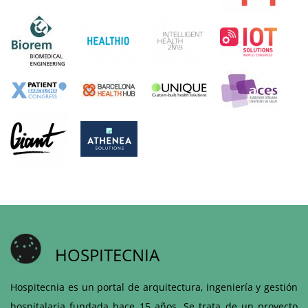
HOSPITECNIA
Hospitecnia es un portal de arquitectura, ingeniería y gestión
hospitalaria fundada hace 15 años. Se trata de un proyecto