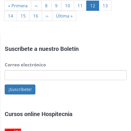
Paginación
Primera
« Primera
Página
‹‹
Page
8
Page
9
Page
10
Page
11
Página
12
Page
13
página
anterior
actual
Page
14
Page
15
Page
16
Siguiente
››
Última
Última »
página
página
Suscríbete a nuestro
Boletín
Correo electrónico
¡Suscríbete!
Cursos online Hospitecnia