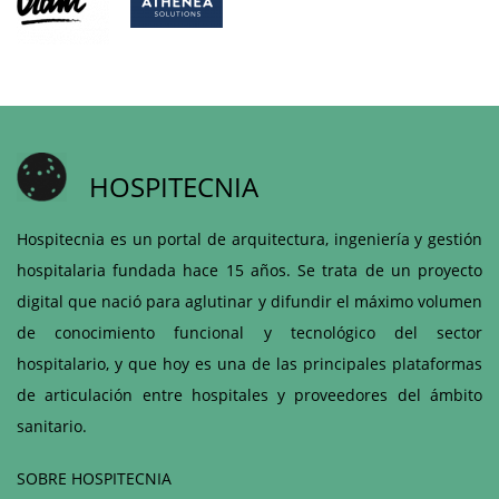
HOSPITECNIA
Hospitecnia es un portal de arquitectura, ingeniería y gestión
hospitalaria fundada hace 15 años. Se trata de un proyecto
digital que nació para aglutinar y difundir el máximo volumen
de conocimiento funcional y tecnológico del sector
hospitalario, y que hoy es una de las principales plataformas
de articulación entre hospitales y proveedores del ámbito
sanitario.
SOBRE HOSPITECNIA