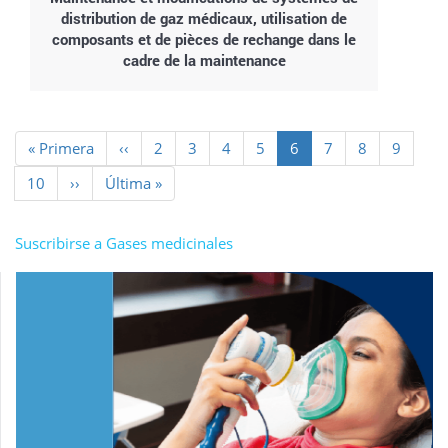
distribution de gaz médicaux, utilisation de
composants et de pièces de rechange dans le
cadre de la maintenance
Paginación
Primera
« Primera
Página
‹‹
Page
2
Page
3
Page
4
Page
5
Página
6
Page
7
Page
8
Page
9
página
anterior
actual
Page
10
Siguiente
››
Última
Última »
página
página
Suscribirse a Gases medicinales