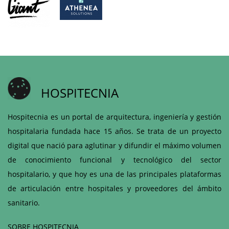
HOSPITECNIA
Hospitecnia es un portal de arquitectura, ingeniería y gestión
hospitalaria fundada hace 15 años. Se trata de un proyecto
digital que nació para aglutinar y difundir el máximo volumen
de conocimiento funcional y tecnológico del sector
hospitalario, y que hoy es una de las principales plataformas
de articulación entre hospitales y proveedores del ámbito
sanitario.
SOBRE HOSPITECNIA