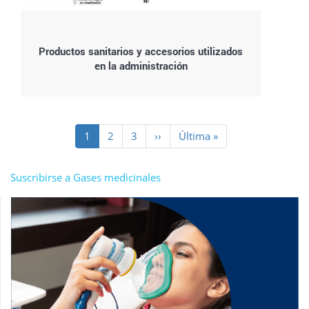
Productos sanitarios y accesorios utilizados
en la administración
Paginación
Página
1
Page
2
Page
3
Siguiente
››
Última
Última »
actual
página
página
Suscribirse a Gases medicinales