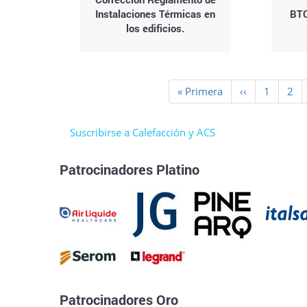
Instalaciones Térmicas en
BTC
los edificios.
Paginación
Primera
« Primera
Página
‹‹
Page
1
Pag
2
página
anterior
Suscribirse a Calefacción y ACS
Patrocinadores Platino
Patrocinadores Oro