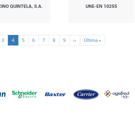
INO QUINTELA, S.A.
UNE-EN 10255
e
Page
3
Página
4
Page
5
Page
6
Page
7
Page
8
Page
9
Siguiente
››
Última
Última »
actual
página
página