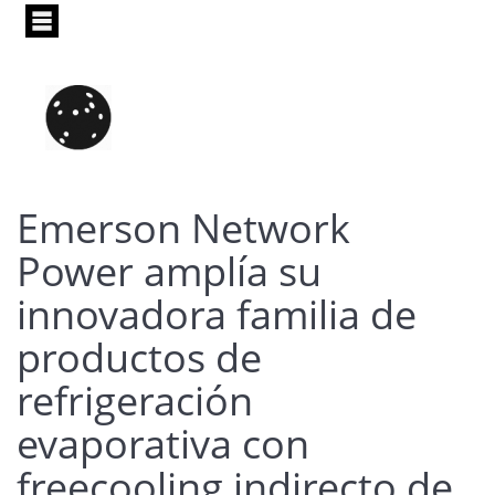
Pasar
al
contenido
principal
Emerson Network
Power amplía su
innovadora familia de
productos de
refrigeración
evaporativa con
freecooling indirecto de