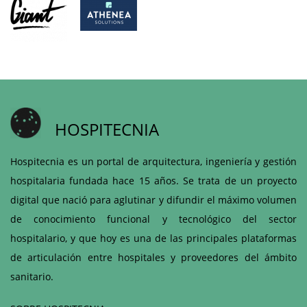
HOSPITECNIA
Hospitecnia es un portal de arquitectura, ingeniería y gestión
hospitalaria fundada hace 15 años. Se trata de un proyecto
digital que nació para aglutinar y difundir el máximo volumen
de conocimiento funcional y tecnológico del sector
hospitalario, y que hoy es una de las principales plataformas
de articulación entre hospitales y proveedores del ámbito
sanitario.