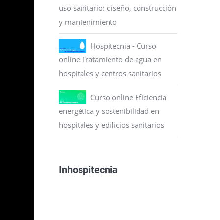
uso sanitario: diseño, construcción
e se
y mantenimiento
Hospitecnia - Curso
online Tratamiento de agua en
hospitales y centros sanitarios
Curso online Eficiencia
energética y sostenibilidad en
hospitales y edificios sanitarios
Inhospitecnia