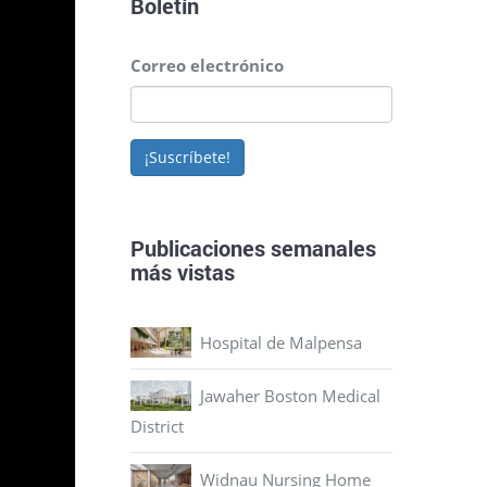
Boletín
de
Correo electrónico
ogías,
¡Suscríbete!
 11,4
bras de
Publicaciones semanales
más vistas
las
 18
Hospital de Malpensa
de
afía
Jawaher Boston Medical
én se
District
Widnau Nursing Home