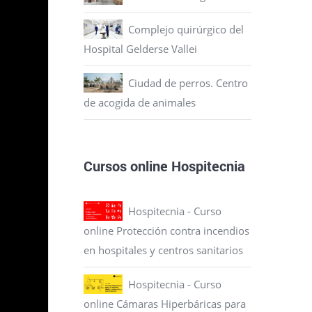
e
Complejo quirúrgico del
 al
Hospital Gelderse Vallei
liará
Ciudad de perros. Centro
de acogida de animales
de
Cursos online Hospitecnia
to por
Hospitecnia - Curso
y
online Protección contra incendios
ima de
en hospitales y centros sanitarios
s
Hospitecnia - Curso
del
online Cámaras Hiperbáricas para
a día