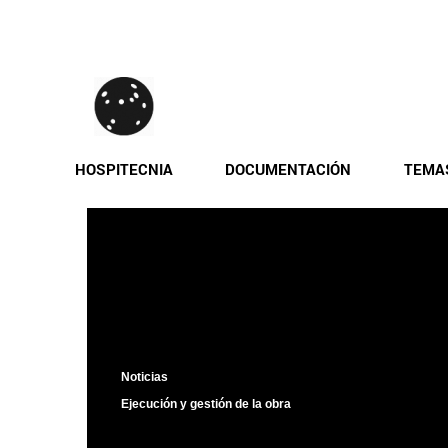
Pasar
al
contenido
principal
HOSPITECNIA
DOCUMENTACIÓN
TEMA
Adjudicada la obra d
Mar
MAYO 2022 |
Barcelona, España
Noticias
Ejecución y gestión de la obra