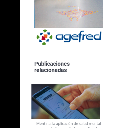
Publicaciones
relacionadas
uesto
ER
,
Mentina, la aplicación de salud mental
ía,