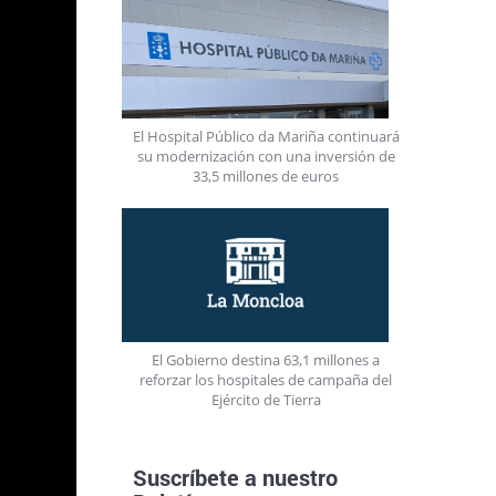
te
 la
El Hospital Público da Mariña continuará
su modernización con una inversión de
pital
33,5 millones de euros
s
bajos
utorizó
ara
de los
El Gobierno destina 63,1 millones a
reforzar los hospitales de campaña del
 la
Ejército de Tierra
 para
Suscríbete a nuestro
s