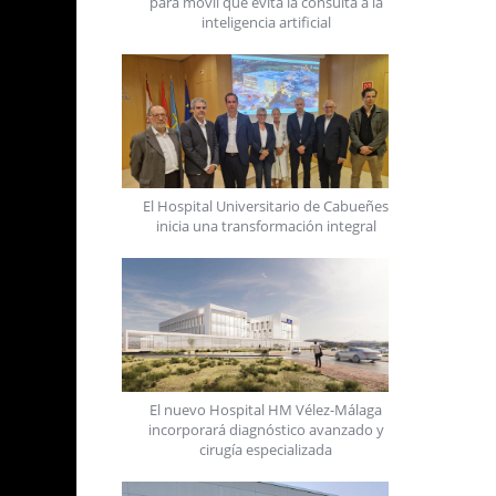
para móvil que evita la consulta a la
00
inteligencia artificial
tro
tro
al y
El Hospital Universitario de Cabueñes
inicia una transformación integral
ía 5G
ertos
ología
El nuevo Hospital HM Vélez-Málaga
LED de
incorporará diagnóstico avanzado y
cirugía especializada
e, que