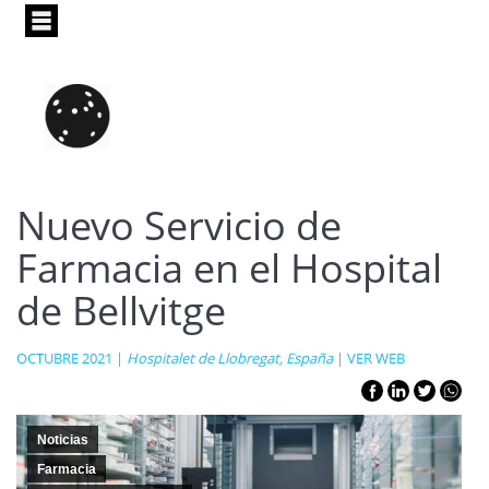
Pasar
al
contenido
principal
Nuevo Servicio de
Farmacia en el Hospital
de Bellvitge
OCTUBRE 2021 |
Hospitalet de Llobregat, España
|
VER WEB
Noticias
Farmacia