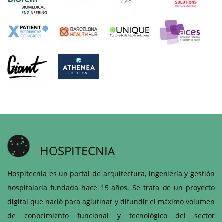
HOSPITECNIA
Hospitecnia es un portal de arquitectura, ingeniería y gestión
hospitalaria fundada hace 15 años. Se trata de un proyecto
digital que nació para aglutinar y difundir el máximo volumen
de conocimiento funcional y tecnológico del sector