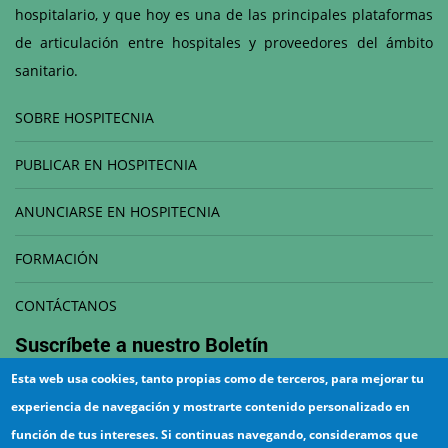
hospitalario, y que hoy es una de las principales plataformas
de articulación entre hospitales y proveedores del ámbito
sanitario.
SOBRE HOSPITECNIA
PUBLICAR EN HOSPITECNIA
ANUNCIARSE EN HOSPITECNIA
FORMACIÓN
CONTÁCTANOS
Suscríbete a nuestro
Boletín
Esta web usa cookies, tanto propias como de terceros, para mejorar tu
Correo electrónico
experiencia de navegación y mostrarte contenido personalizado en
función de tus intereses. Si continuas navegando, consideramos que