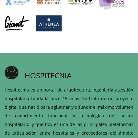
HOSPITECNIA
Hospitecnia es un portal de arquitectura, ingeniería y gestión
hospitalaria fundada hace 15 años. Se trata de un proyecto
digital que nació para aglutinar y difundir el máximo volumen
de conocimiento funcional y tecnológico del sector
hospitalario, y que hoy es una de las principales plataformas
de articulación entre hospitales y proveedores del ámbito