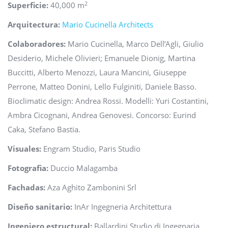
2
Superficie:
40,000 m
Arquitectura:
Mario Cucinella Architects
Colaboradores:
Mario Cucinella, Marco Dell’Agli, Giulio
Desiderio, Michele Olivieri; Emanuele Dionig, Martina
Buccitti, Alberto Menozzi, Laura Mancini, Giuseppe
Perrone, Matteo Donini, Lello Fulginiti, Daniele Basso.
Bioclimatic design: Andrea Rossi. Modelli: Yuri Costantini,
Ambra Cicognani, Andrea Genovesi. Concorso: Eurind
Caka, Stefano Bastia.
Visuales:
Engram Studio, Paris Studio
Fotografia:
Duccio Malagamba
Fachadas:
Aza Aghito Zambonini Srl
Diseño sanitario:
InAr Ingegneria Architettura
Ingeniero estructural:
Ballardini Studio di Ingegnaria