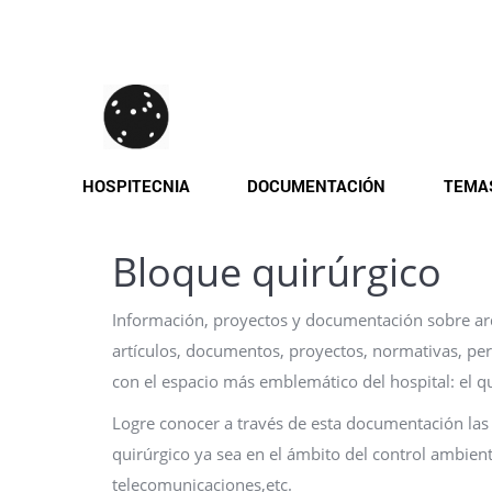
Pasar
al
contenido
principal
HOSPITECNIA
DOCUMENTACIÓN
TEMA
Bloque quirúrgico
Información, proyectos y documentación sobre arqu
artículos, documentos, proyectos, normativas, pe
con el espacio más emblemático del hospital: el q
Logre conocer a través de esta documentación las ú
quirúrgico ya sea en el ámbito del control ambient
telecomunicaciones,etc.