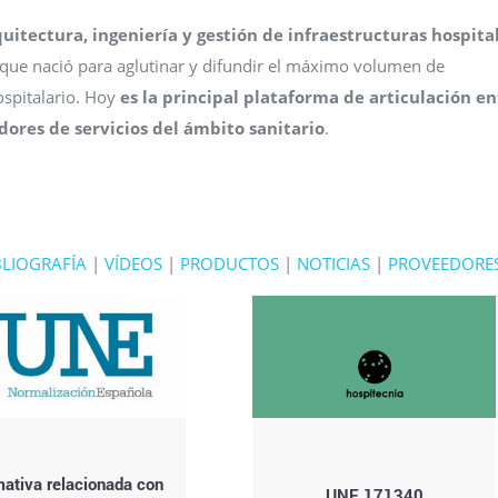
uitectura, ingeniería y gestión de infraestructuras hospita
al que nació para aglutinar y difundir el máximo volumen de
ospitalario. Hoy
es la principal
plataforma de articulación en
dores de servicios del ámbito sanitario
.
BLIOGRAFÍA
|
VÍDEOS
|
PRODUCTOS
|
NOTICIAS
|
PROVEEDORE
ativa relacionada con
UNE 171340