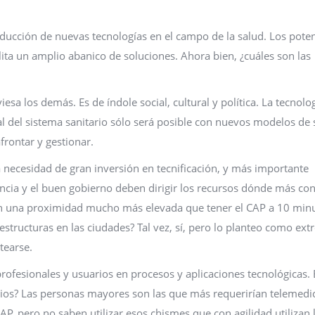
oducción de nuevas tecnologías en el campo de la salud. Los poten
ita un amplio abanico de soluciones. Ahora bien, ¿cuáles son las
sa los demás. Es de índole social, cultural y política. La tecnolo
al del sistema sanitario sólo será posible con nuevos modelos de 
frontar y gestionar.
ecesidad de gran inversión en tecnificación, y más importante
gencia y el buen gobierno deben dirigir los recursos dónde más co
ten una proximidad mucho más elevada que tener el CAP a 10 min
aestructuras en las ciudades? Tal vez, sí, pero lo planteo como ex
tearse.
rofesionales y usuarios en procesos y aplicaciones tecnológicas. 
rios? Las personas mayores son las que más requerirían telemedic
AP, pero no saben utilizar esos chismes que con agilidad utilizan 