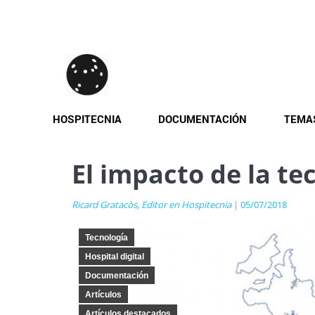
Pasar
al
contenido
principal
HOSPITECNIA
DOCUMENTACIÓN
TEMA
El impacto de la te
Ricard Gratacòs, Editor en Hospitecnia
| 05/07/2018
Tecnología
Hospital digital
Documentación
Artículos
Artículos destacados