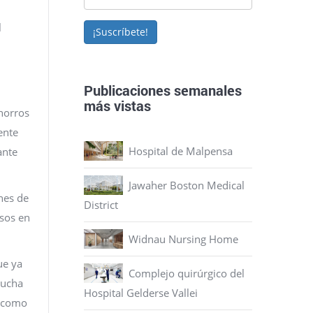
l
¡Suscríbete!
Publicaciones semanales
más vistas
horros
ente
Hospital de Malpensa
ante
Jawaher Boston Medical
nes de
District
asos en
Widnau Nursing Home
ue ya
Complejo quirúrgico del
mucha
Hospital Gelderse Vallei
s como