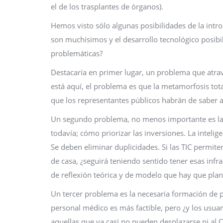
el de los trasplantes de órganos).
Hemos visto sólo algunas posibilidades de la intr
son muchísimos y el desarrollo tecnológico posibil
problemáticas?
Destacaría en primer lugar, un problema que atravie
está aquí, el problema es que la metamorfosis tot
que los representantes públicos habrán de saber a
Un segundo problema, no menos importante es la n
todavía; cómo priorizar las inversiones. La inteli
Se deben eliminar duplicidades. Si las TIC permi
de casa, ¿seguirá teniendo sentido tener esas infr
de reflexión teórica y de modelo que hay que plan
Un tercer problema es la necesaria formación de p
personal médico es más factible, pero ¿y los usua
aquellas que ya casi no pueden desplazarse ni al C