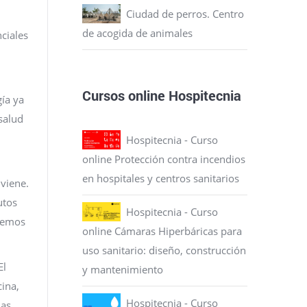
Ciudad de perros. Centro
de acogida de animales
ciales
Cursos online Hospitecnia
gía ya
salud
Hospitecnia - Curso
online Protección contra incendios
en hospitales y centros sanitarios
nviene.
utos
Hospitecnia - Curso
tremos
online Cámaras Hiperbáricas para
uso sanitario: diseño, construcción
El
y mantenimiento
ina,
Hospitecnia - Curso
las