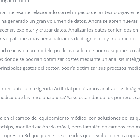
n lugar remoto.
a interesante relacionado con el impacto de las tecnologías en e
lud ha generado un gran volumen de datos. Ahora se abren nuevas
cenar, explotar y cruzar datos. Analizar los datos contenidos en
 crear patrones más personalizados de diagnóstico y tratamiento.
lud reactivo a un modelo predictivo y lo que podría suponer en a
es donde se podrían optimizar costes mediante un análisis intelig
 principales gastos del sector, podría optimizar sus procesos medi
mediante la Inteligencia Artificial pudiéramos analizar las imáge
médico que las mire una a una? Ya se están dando los primeros c
a en el campo del equipamiento médico, con soluciones de las q
iochips, monitorización vía móvil, pero también en campos con 
a impresión 3d que puede crear tejidos que revolucionen campo