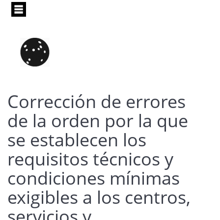
Pasar
al
contenido
principal
Corrección de errores
de la orden por la que
se establecen los
requisitos técnicos y
condiciones mínimas
exigibles a los centros,
servicios y