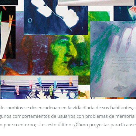
de cambios se desencadenan en la vida diaria de sus habitantes, 
algunos comportamientos de usuarios con problemas de memoria
o por su entorno; si es esto último: ¿Cómo proyectar para la ause