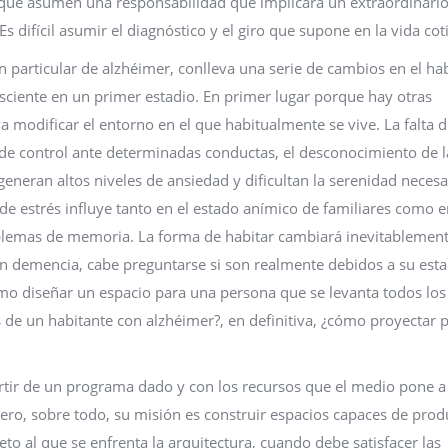
, que asumen una responsabilidad que implicará un extraordinari
 difícil asumir el diagnóstico y el giro que supone en la vida cot
particular de alzhéimer, conlleva una serie de cambios en el hab
nsciente en un primer estadio. En primer lugar porque hay otras
va modificar el entorno en el que habitualmente se vive. La falta 
a de control ante determinadas conductas, el desconocimiento de l
generan altos niveles de ansiedad y dificultan la serenidad necesa
 de estrés influye tanto en el estado anímico de familiares como e
blemas de memoria. La forma de habitar cambiará inevitablement
n demencia, cabe preguntarse si son realmente debidos a su est
o diseñar un espacio para una persona que se levanta todos los
s de un habitante con alzhéimer?, en definitiva, ¿cómo proyectar p
rtir de un programa dado y con los recursos que el medio pone a
pero, sobre todo, su misión es construir espacios capaces de prod
eto al que se enfrenta la arquitectura, cuando debe satisfacer las