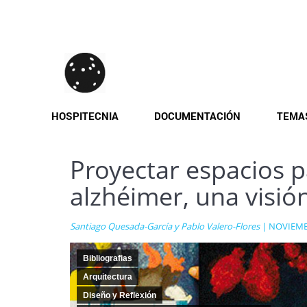
Pasar
al
contenido
principal
HOSPITECNIA
DOCUMENTACIÓN
TEMA
Proyectar espacios p
alzhéimer, una visió
Santiago Quesada-García y Pablo Valero-Flores
| NOVIEMB
Bibliografias
Arquitectura
Diseño y Reflexión