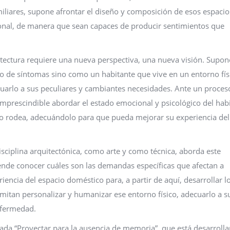
iliares, supone afrontar el diseño y composición de esos espacio
nal, de manera que sean capaces de producir sentimientos que
tectura requiere una nueva perspectiva, una nueva visión. Supon
 de síntomas sino como un habitante que vive en un entorno fís
arlo a sus peculiares y cambiantes necesidades. Ante un proces
mprescindible abordar el estado emocional y psicológico del hab
 lo rodea, adecuándolo para que pueda mejorar su experiencia del
isciplina arquitectónica, como arte y como técnica, aborda este
de conocer cuáles son las demandas específicas que afectan a
ncia del espacio doméstico para, a partir de aquí, desarrollar l
tan personalizar y humanizar ese entorno físico, adecuarlo a s
nfermedad.
ada “Proyectar para la ausencia de memoria”, que está desarrolla