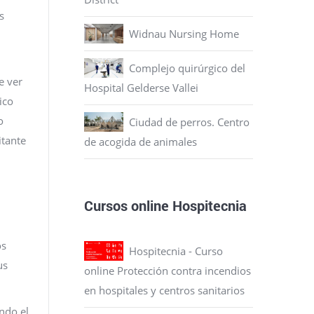
s
Widnau Nursing Home
Complejo quirúrgico del
e ver
Hospital Gelderse Vallei
ico
o
Ciudad de perros. Centro
itante
de acogida de animales
Cursos online Hospitecnia
os
Hospitecnia - Curso
us
online Protección contra incendios
en hospitales y centros sanitarios
ndo el