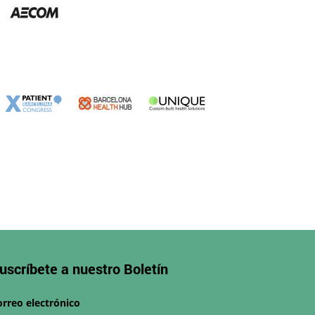
uscríbete a nuestro
Boletín
orreo electrónico