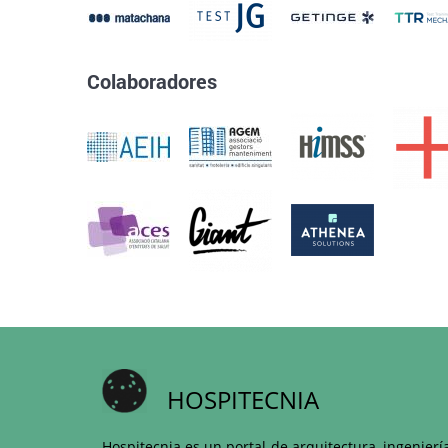
Colaboradores
HOSPITECNIA
Hospitecnia es un portal de arquitectura, ingenierí