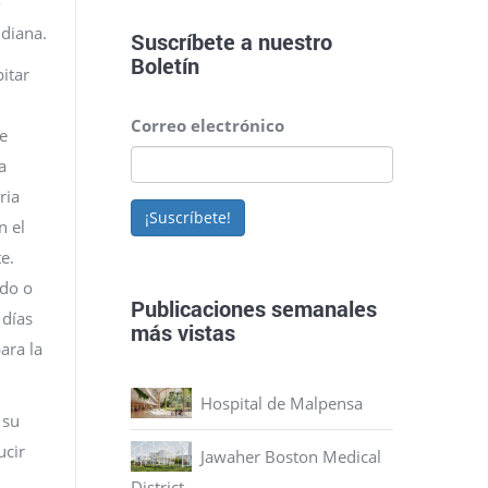
o
idiana.
Suscríbete a nuestro
Boletín
itar
Correo electrónico
de
a
ria
¡Suscríbete!
n el
e.
ado o
Publicaciones semanales
 días
más vistas
ara la
Hospital de Malpensa
 su
ucir
Jawaher Boston Medical
District