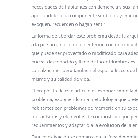
necesidades de habitantes con demencia y sus fam
aportándoles una componente simbólica y emocio
evoquen, recuerden o hagan sentir.
La forma de abordar este problema desde la arqui
a la persona, no como un enfermo con un conjunto
que puede ser proyectado o modificado para adecu
nuevo, desconocido y lleno de incertidumbres es i
con alzhéimer pero también el espacio físico que
mismo y su calidad de vida.
El propósito de este artículo es exponer cómo la d
problema, exponiendo una metodología que preten
habitantes con problemas de memoria en su experie
mecanismos y elementos de composición que permi
requerimientos y adaptarlo a la evolución de la e
Esta investigación se enmarca en la línea denomin