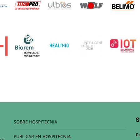
S
SOBRE HOSPITECNIA
C
PUBLICAR EN HOSPITECNIA
a y