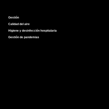
Gestión
Calidad del aire
Higiene y desinfección hospitalaria
Gestión de pandemias
Aire Limpio
ha liderado el
Proyecto PHOTO vs. SARS
,
una iniciativa europea de I+D+i financiada por el
Centro
para el Desarrollo Tecnológico Industrial (CDTI)
para
hacer frente a la emergencia sanitaria ocasionada por el
COVID-19, y que ha conseguido demostrar la elevada
eficacia del sistema
SFEG
para
eliminar e inactivar el