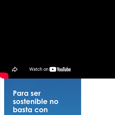
puesta en marcha y auditoría de sistemas e instalaciones
en todo tipo de edificios y entornos.
En el siguiente vídeo es posible ver la presentación del
proyecto:
Puede descargar este artículo sobre el Proyecto
PHOTO VS SARS-CoV-2 en PDF haciendo click
aquí.
Para poder escribir un comentario debe iniciar sesión o
darse de alta en el portal.