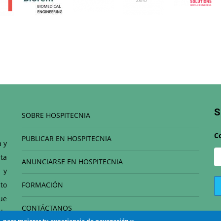
S
SOBRE HOSPITECNIA
C
PUBLICAR EN HOSPITECNIA
a y
ta
ANUNCIARSE EN HOSPITECNIA
 y
to
FORMACIÓN
que
CONTÁCTANOS
de
s, para mejorar tu experiencia de navegación y