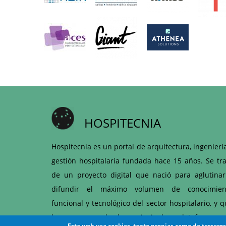
HOSPITECNIA
Hospitecnia es un portal de arquitectura, ingenierí
gestión hospitalaria fundada hace 15 años. Se tra
de un proyecto digital que nació para aglutinar
difundir el máximo volumen de conocimien
funcional y tecnológico del sector hospitalario, y 
hoy es una de las principales plataformas 
Esta web usa cookies, tanto propias como de tercero