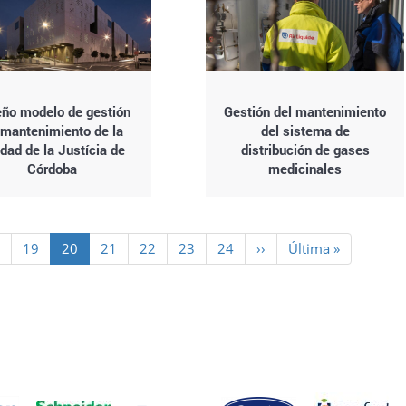
eño modelo de gestión
Gestión del mantenimiento
 mantenimiento de la
del sistema de
dad de la Justícia de
distribución de gases
Córdoba
medicinales
ge
8
Page
19
Página
20
Page
21
Page
22
Page
23
Page
24
Siguiente
››
Última
Última »
actual
página
página