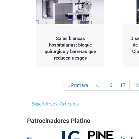
Salas blancas
Dis
hospitalarias: bloque
de
quirúrgico y barreras que
Ciu
reducen riesgos
Paginación
Primera
« Primera
Página
‹‹
Page
16
Page
17
Pa
1
página
anterior
Suscribirse a Artículos
Patrocinadores Platino