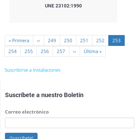
UNE 23102:1990
Paginación
Primera
« Primera
Página
‹‹
Page
249
Page
250
Page
251
Page
252
Página
253
página
anterior
actual
Page
254
Page
255
Page
256
Page
257
Siguiente
››
Última
Última »
página
página
Suscribirse a Instalaciones
Suscríbete a nuestro
Boletín
Correo electrónico
¡Suscríbete!