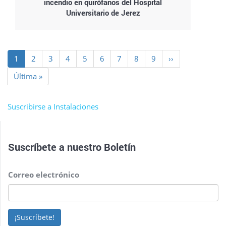
incendio en quirófanos del Hospital
Universitario de Jerez
Paginación
Página
1
Page
2
Page
3
Page
4
Page
5
Page
6
Page
7
Page
8
Page
9
Siguiente
››
actual
página
Última
Última »
página
Suscribirse a Instalaciones
Suscríbete a nuestro
Boletín
Correo electrónico
¡Suscríbete!