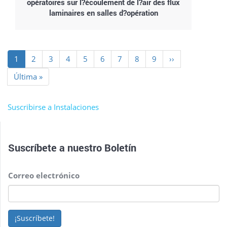
opératoires sur l?écoulement de l?air des flux
laminaires en salles d?opération
Paginación
Página
1
Page
2
Page
3
Page
4
Page
5
Page
6
Page
7
Page
8
Page
9
Siguiente
››
actual
página
Última
Última »
página
Suscribirse a Instalaciones
Suscríbete a nuestro
Boletín
Correo electrónico
¡Suscríbete!