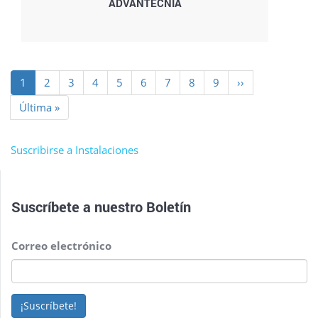
ADVANTECNIA
Paginación
Página
1
Page
2
Page
3
Page
4
Page
5
Page
6
Page
7
Page
8
Page
9
Siguiente
››
actual
página
Última
Última »
página
Suscribirse a Instalaciones
Suscríbete a nuestro
Boletín
Correo electrónico
¡Suscríbete!