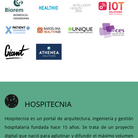
HOSPITECNIA
Hospitecnia es un portal de arquitectura, ingeniería y gestión
hospitalaria fundada hace 15 años. Se trata de un proyecto
digital que nació para aglutinar y difundir el máximo volumen