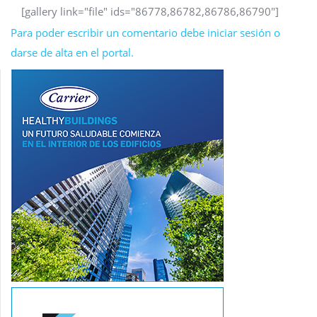
[gallery link="file" ids="86778,86782,86786,86790"]
Para poder escribir un comentario debe iniciar sesión o
darse de alta en el portal.