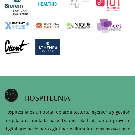
HOSPITECNIA
Hospitecnia es un portal de arquitectura, ingeniería y gestión
hospitalaria fundada hace 15 años. Se trata de un proyecto
digital que nació para aglutinar y difundir el máximo volumen