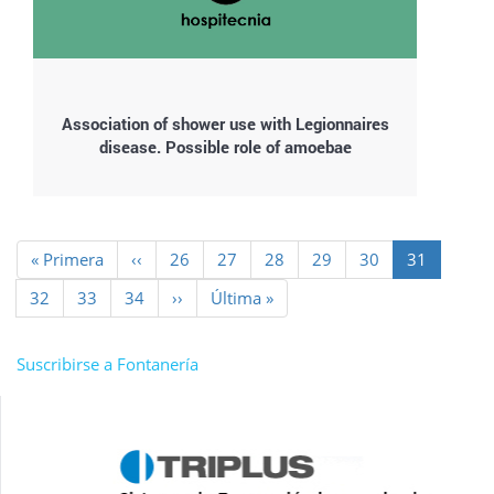
Association of shower use with Legionnaires
disease. Possible role of amoebae
Paginación
Primera
« Primera
Página
‹‹
Page
26
Page
27
Page
28
Page
29
Page
30
Página
31
página
anterior
actual
Page
32
Page
33
Page
34
Siguiente
››
Última
Última »
página
página
Suscribirse a Fontanería