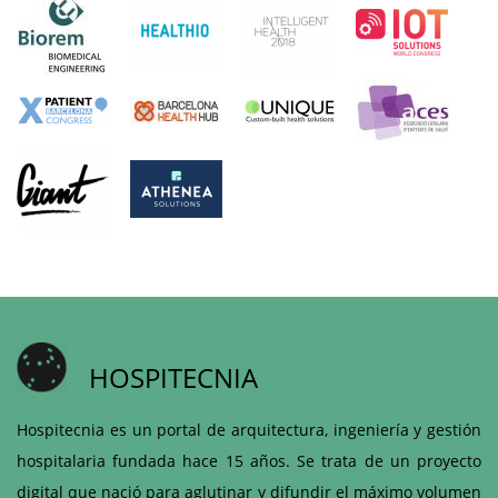
HOSPITECNIA
Hospitecnia es un portal de arquitectura, ingeniería y gestión
hospitalaria fundada hace 15 años. Se trata de un proyecto
digital que nació para aglutinar y difundir el máximo volumen