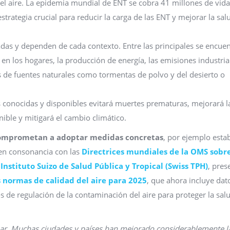
el aire. La epidemia mundial de ENT se cobra 41 millones de vida
trategia crucial para reducir la carga de las ENT y mejorar la sal
adas y dependen de cada contexto. Entre las principales se encue
en los hogares, la producción de energía, las emisiones industrial
ás de fuentes naturales como tormentas de polvo y del desierto o
es conocidas y disponibles evitará muertes prematuras, mejorará l
ible y mitigará el cambio climático.
 comprometan a adoptar medidas concretas
, por ejemplo esta
 en consonancia con las
Directrices mundiales de la OMS sobre
l
Instituto Suizo de Salud Pública y Tropical (Swiss TPH)
, pres
s normas de calidad del aire para 2025
, que ahora incluye dat
 de regulación de la contaminación del aire para proteger la sal
esar. Muchas ciudades y países han mejorado considerablemente l