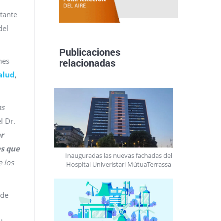
tante
del
Publicaciones
nes
relacionadas
alud
,
as
l Dr.
ar
es que
Inauguradas las nuevas fachadas del
 los
Hospital Univeristari MútuaTerrassa
 de