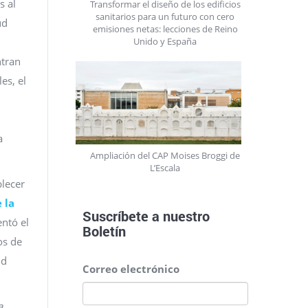
s al
Transformar el diseño de los edificios
sanitarios para un futuro con cero
ud
emisiones netas: lecciones de Reino
Unido y España
ntran
es, el
a
Ampliación del CAP Moises Broggi de
L’Escala
blecer
 la
Suscríbete a nuestro
entó el
Boletín
os de
ud
Correo electrónico
a