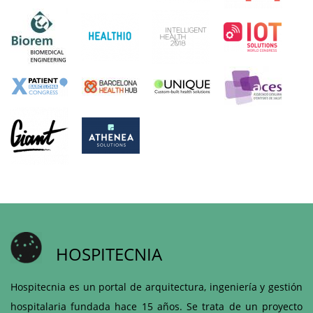
HOSPITECNIA
Hospitecnia es un portal de arquitectura, ingeniería y gestión
hospitalaria fundada hace 15 años. Se trata de un proyecto