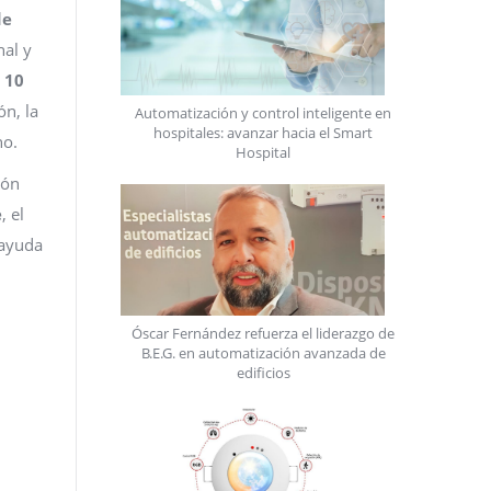
de
nal y
 10
ón, la
Automatización y control inteligente en
hospitales: avanzar hacia el Smart
no.
Hospital
ión
e
, el
 ayuda
Óscar Fernández refuerza el liderazgo de
B.E.G. en automatización avanzada de
edificios