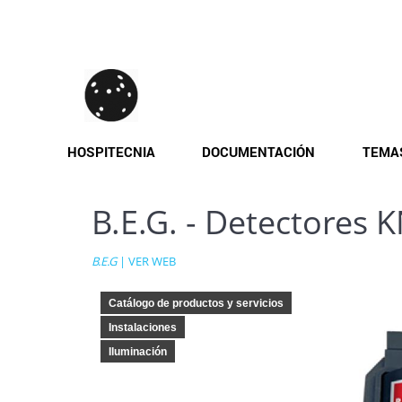
Pasar
al
contenido
principal
HOSPITECNIA
DOCUMENTACIÓN
TEMA
B.E.G. - Detectores 
B.E.G
|
VER WEB
Catálogo de productos y servicios
Instalaciones
Iluminación