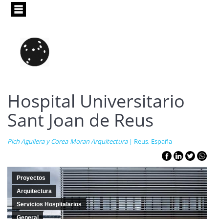
Pasar
al
contenido
principal
Hospital Universitario
Sant Joan de Reus
Pich Aguilera y Corea-Moran Arquitectura
| Reus, España
Proyectos
Arquitectura
Servicios Hospitalarios
General