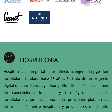
HOSPITECNIA
Hospitecnia es un portal de arquitectura, ingeniería y gestión
hospitalaria fundada hace 15 años. Se trata de un proyecto
digital que nació para aglutinar y difundir el máximo volumen
de conocimiento funcional y tecnológico del sector
hospitalario, y que hoy es una de las principales plataformas
de articulación entre hospitales y proveedores del ámbito