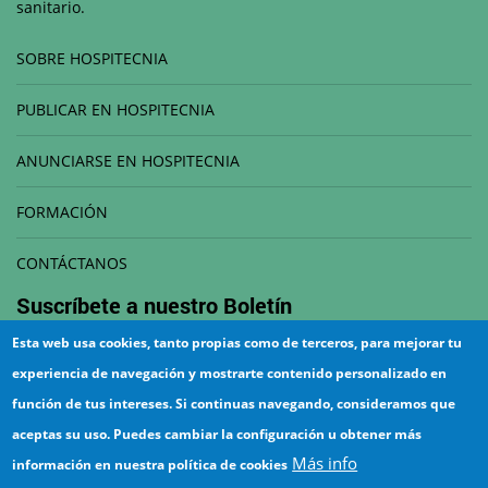
sanitario.
SOBRE HOSPITECNIA
PUBLICAR EN HOSPITECNIA
ANUNCIARSE EN HOSPITECNIA
FORMACIÓN
CONTÁCTANOS
Suscríbete a nuestro
Boletín
Esta web usa cookies, tanto propias como de terceros, para mejorar tu
Correo electrónico
experiencia de navegación y mostrarte contenido personalizado en
función de tus intereses. Si continuas navegando, consideramos que
aceptas su uso. Puedes cambiar la configuración u obtener más
Más info
información en nuestra política de cookies
¡Suscríbete!